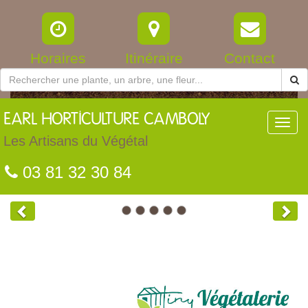
Horaires
Itinéraire
Contact
EARL
HORTICULTURE CAMBOLY
Toggl
navig
Les Artisans du Végétal
03 81 32 30 84
Previous
Nex