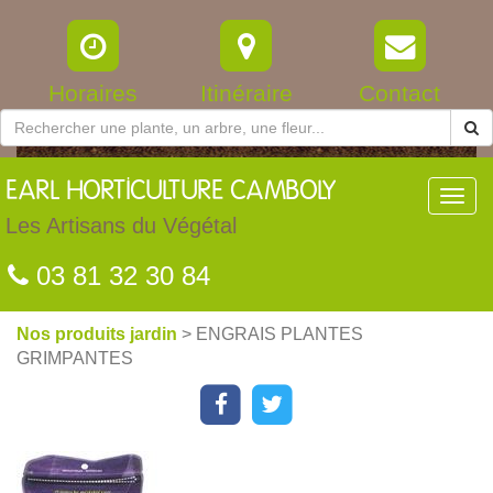
Horaires
Itinéraire
Contact
EARL
HORTICULTURE CAMBOLY
Toggl
navig
Les Artisans du Végétal
03 81 32 30 84
Nos produits jardin
> ENGRAIS PLANTES
GRIMPANTES