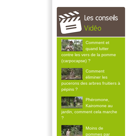
Les conseils
Vidéo
Comment et
quand lutter
contre les vers de la pomme
(carpocapse) ?
Comment
éliminer les
pucerons des arbres fruitiers à
pépins ?
Phéromone,
Kairomone au
jardin, comment cela marche
?
Moins de
pommes par