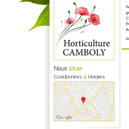
A
g
C
P
A
s
Nous
situer
Coordonnées
&
Horaires