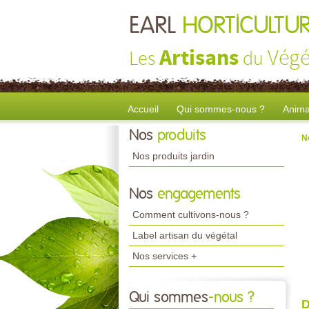
EARL
HORTICULTU
Artisans
Végé
Les
du
Accueil
Qui sommes-nous ?
Anima
Nos
produits
N
Nos produits jardin
Nos
engagements
Comment cultivons-nous ?
Label artisan du végétal
Nos services +
Qui sommes
-nous ?
D