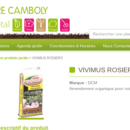
RE CAMBOLY
tal
tions
Agenda jardin
Coordonnées & Horaires
Nous Contacte
os produits jardin
> VIVIMUS ROSIERS
VIVIMUS ROSIE
Marque :
DCM
Amendement organique pour ros
escriptif du produit