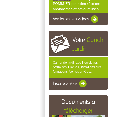
POMMIER pour des récoltes
abondantes et savoureuses
Voir toutes les vidéos
Votre
Coach
Jardin !
Cahier de jardinage Newsletter,
Actualités, Plantes, Invitations aux
formations, Ventes privées...
Inscrivez-vous
Documents à
télécharger