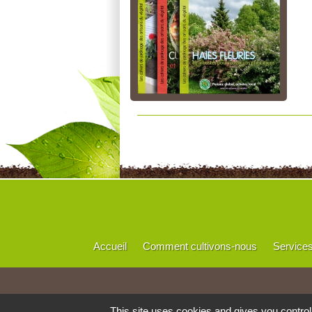
Accueil
Comment cultivons-nous
Service
This site uses cookies and gives you contro