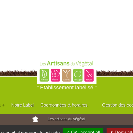
" Établissement labélisé "
s +
Notre Label
Coordonnées & horaires
Gestion des co
|
Les artisans du végétal
Horticulteurs et pépinièristes de France
l over what you want to activate
✓ OK, accept all
✗ Deny all