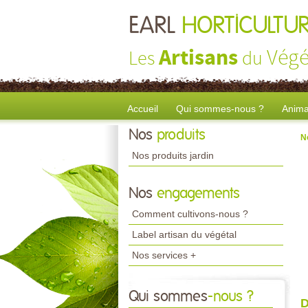
EARL
HORTICULTU
Artisans
Végé
Les
du
Accueil
Qui sommes-nous ?
Anima
Nos
produits
N
Nos produits jardin
Nos
engagements
Comment cultivons-nous ?
Label artisan du végétal
Nos services +
Qui sommes
-nous ?
D