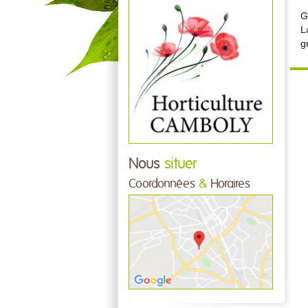
G
L
g
Nous
situer
Coordonnées
&
Horaires