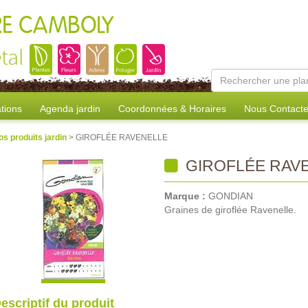
RE CAMBOLY
tal
tions
Agenda jardin
Coordonnées & Horaires
Nous Contacte
os produits jardin
> GIROFLÉE RAVENELLE
GIROFLÉE RAV
Marque :
GONDIAN
Graines de giroflée Ravenelle.
escriptif du produit