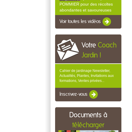
POMMIER pour des récoltes
abondantes et savoureuses
Voir toutes les vidéos
Votre
Coach
Jardin !
Cahier de jardinage Newsletter,
Actualités, Plantes, Invitations aux
formations, Ventes privées...
Inscrivez-vous
Documents à
télécharger