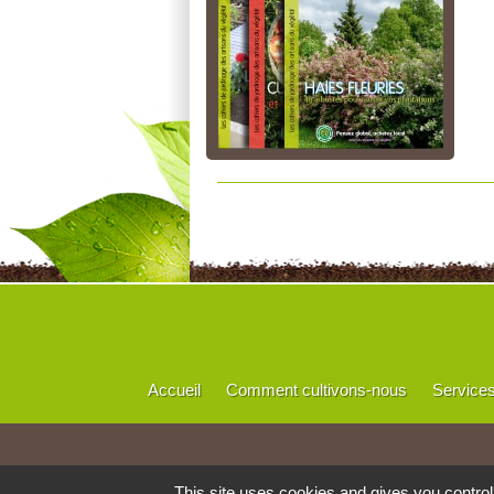
Accueil
Comment cultivons-nous
Service
This site uses cookies and gives you contro