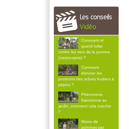
Les conseils
Vidéo
Comment et
quand lutter
contre les vers de la pomme
(carpocapse) ?
Comment
éliminer les
pucerons des arbres fruitiers à
pépins ?
Phéromone,
Kairomone au
jardin, comment cela marche
?
Moins de
pommes par