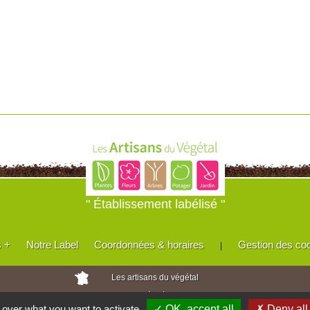
" Établissement labélisé "
s +
Notre Label
Coordonnées & horaires
Gestion des co
|
Les artisans du végétal
Horticulteurs et pépinièristes de France
l over what you want to activate
✓ OK, accept all
✗ Deny all