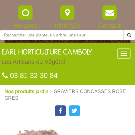
Horaires
Itinéraire
Contact
EARL
HORTICULTURE CAMBOLY
Toggl
navig
Les Artisans du Végétal
03 81 32 30 84
Nos produits jardin
> GRAVIERS CONCASSES ROSE
GRES