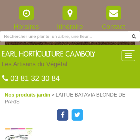
Horaires
Itinéraire
Contact
EARL
HORTICULTURE CAMBOLY
Toggl
navig
Les Artisans du Végétal
03 81 32 30 84
Nos produits jardin
> LAITUE BATAVIA BLONDE DE
PARIS