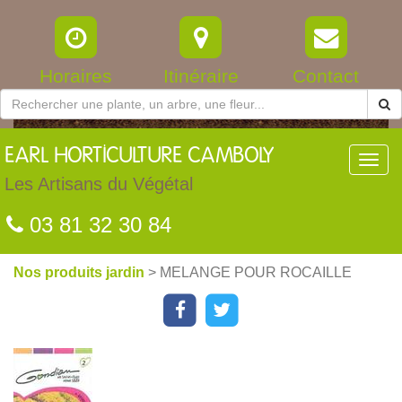
Horaires
Itinéraire
Contact
EARL
HORTICULTURE CAMBOLY
Toggl
navig
Les Artisans du Végétal
03 81 32 30 84
Nos produits jardin
> MELANGE POUR ROCAILLE