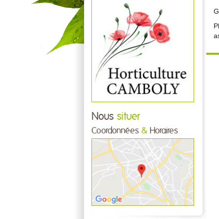
G
P
a
Nous
situer
Coordonnées
&
Horaires