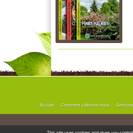
Accueil
Comment cultivons-nous
Service
This site uses cookies and gives you contro