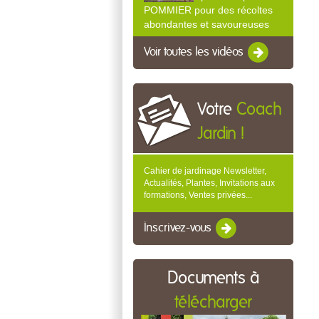
POMMIER pour des récoltes
abondantes et savoureuses
Voir toutes les vidéos
Votre
Coach
Jardin !
Cahier de jardinage Newsletter,
Actualités, Plantes, Invitations aux
formations, Ventes privées...
Inscrivez-vous
Documents à
télécharger