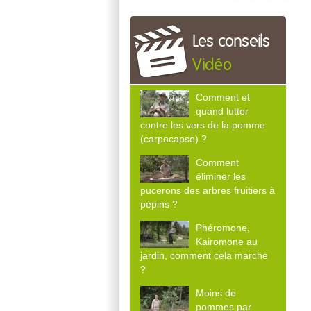
Les conseils
Vidéo
Comment et
quand lutter
contre les vers de la pomme
(carpocapse) ?
Comment
éliminer les
pucerons des arbres fruitiers à
pépins ?
Phéromone,
Kairomone au
jardin, comment cela marche
?
Moins de
pommes par