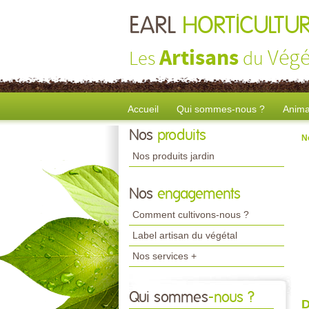
EARL
HORTICULTU
Artisans
Végé
Les
du
Accueil
Qui sommes-nous ?
Anima
Nos
produits
N
Nos produits jardin
Nos
engagements
Comment cultivons-nous ?
Label artisan du végétal
Nos services +
Qui sommes
-nous ?
D