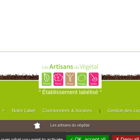
" Établissement labélisé "
s +
Notre Label
Coordonnées & horaires
Gestion des co
|
Les artisans du végétal
Horticulteurs et pépinièristes de France
l over what you want to activate
✓ OK, accept all
✗ Deny all