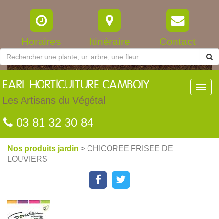
Horaires
Itinéraire
Contact
EARL
HORTICULTURE CAMBOLY
Toggl
navig
Les Artisans du Végétal
03 81 32 30 84
Nos produits jardin
> CHICOREE FRISEE DE
LOUVIERS