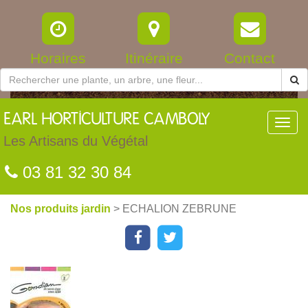
Horaires
Itinéraire
Contact
EARL
HORTICULTURE CAMBOLY
Toggl
navig
Les Artisans du Végétal
03 81 32 30 84
Nos produits jardin
> ECHALION ZEBRUNE