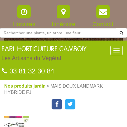
Horaires
Itinéraire
Contact
EARL
HORTICULTURE CAMBOLY
Toggl
navig
Les Artisans du Végétal
03 81 32 30 84
Nos produits jardin
> MAIS DOUX LANDMARK
HYBRIDE F1